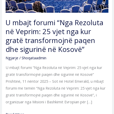
vjet
nga
kur
U mbajt forumi “Nga Rezoluta
gratë
në Veprim: 25 vjet nga kur
transformojnë
gratë transformojnë paqen
paqen
dhe
dhe sigurinë në Kosovë”
sigurinë
Ngjarje
/
Shoqataadmin
në
Kosovë”
U mbajt forumi “Nga Rezoluta në Veprim: 25 vjet nga kur
gratë transformojnë paqen dhe sigurinë në Kosovë”
Prishtinë, 11 nëntor 2025 – Sot në Hotel Emerald, u mbajt
forumi me temën “Nga Rezoluta në Veprim: 25 vjet nga kur
gratë transformojnë paqen dhe sigurinë në Kosovë”, i
organizuar nga Misioni i Bashkimit Evropian për […]