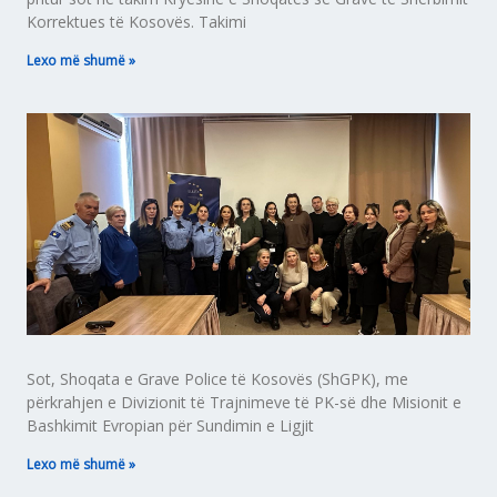
Korrektues të Kosovës. Takimi
Lexo më shumë »
Sot, Shoqata e Grave Police të Kosovës (ShGPK), me
përkrahjen e Divizionit të Trajnimeve të PK-së dhe Misionit e
Bashkimit Evropian për Sundimin e Ligjit
Lexo më shumë »