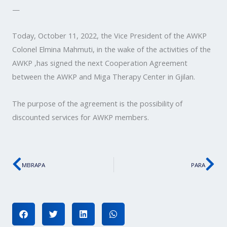
—
Today, October 11, 2022, the Vice President of the AWKP
Colonel Elmina Mahmuti, in the wake of the activities of the
AWKP ,has signed the next Cooperation Agreement
between the AWKP and Miga Therapy Center in Gjilan.
The purpose of the agreement is the possibility of
discounted services for AWKP members.
Prev
Ne
MBRAPA
PARA