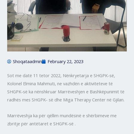
Shoqataadmin
February 22, 2023
Sot me datë 11 tetor 2022, Nënkryetarja e SHGPK-së,
Kolonel Elmina Mahmuti, ne vazhdën e aktiviteteve të
SHGPK-së ka nënshkruar Marrëveshjen e Bashkëpunimit të
radhës mes SHGPK- së dhe Miga Therapy Center në Gjilan.
Marrëveshja ka për qëllim mundësinë e shërbimeve me
zbritje për antëtaret e SHGPK-së .