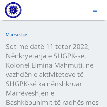
Skip
to
content
Marrveshje
Sot me datë 11 tetor 2022,
Nënkryetarja e SHGPK-së,
Kolonel Elmina Mahmuti, ne
vazhdën e aktiviteteve të
SHGPK-së ka nënshkruar
Marrëveshjen e
Bashkëpunimit të radhës mes