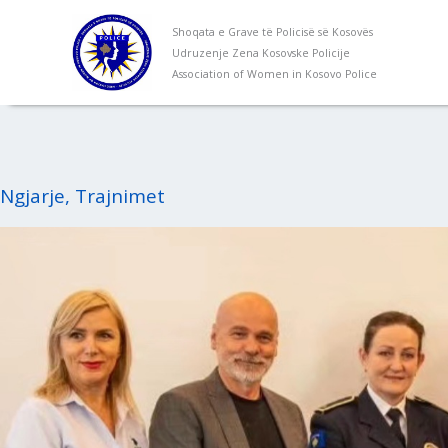
Skip
Shoqata e Grave të Policisë së Kosovës
to
Udruzenje Zena Kosovske Policije
content
Association of Women in Kosovo Police
Ngjarje
,
Trajnimet