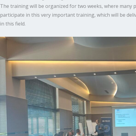
The training will be organized for two weeks, where many po
participate in this very important training, which will be del
in this field.