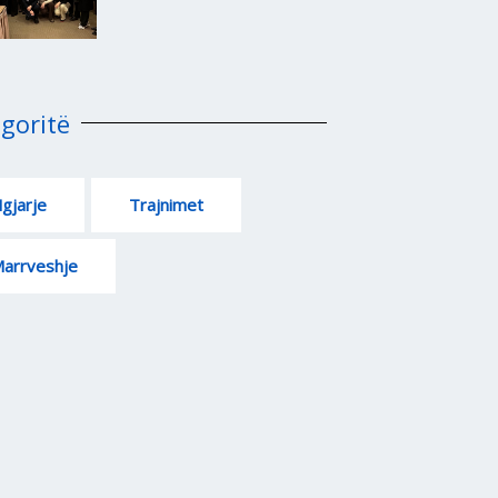
goritë
gjarje
Trajnimet
arrveshje