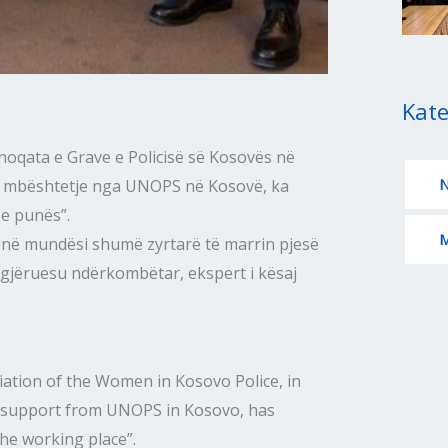
Kate
 Shoqata e Grave e Policisë së Kosovës në
N
e mbështetje nga UNOPS në Kosovë, ka
 e punës”.
M
kenë mundësi shumë zyrtarë të marrin pjesë
ligjëruesu ndërkombëtar, ekspert i kësaj
ociation of the Women in Kosovo Police, in
h support from UNOPS in Kosovo, has
he working place”.