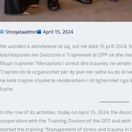
Shoqataadmin
April 15, 2024
Në vazhdën e aktiviteteve të saj, sot më datë 15 prill 2024,
bashkëpunim me Divizionin e Trajnimeve të DPP-së dhe m
filluar trajnimin “Menaxhimi I stresit dhe traumës në vendin
Trajnimi do të organizohet për dy javë me radhë ku do të 
në këtë trajnim shumë të rëndësishëm i cili lighërohet nga 
fushe.
In the row of its activities, today on April 15, 2024, the Ass
cooperation with the Training Division of the GPD and wit
started the training “Management of stress and trauma in t