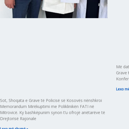
Më dat
Grave 
Konfer
Lexo m
Sot, Shoqata e Grave të Policisë së Kosovës nënshkroi
Memorandum Mirëkuptimi me Poliklinikën FATI në
Mitrovicë. Ky bashkëpunim synon t’u ofrojë anëtarëve të
Drejtorisë Rajonale
Lexo më shumë »