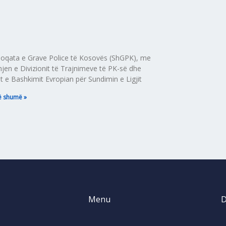
hoqata e Grave Police të Kosovës (ShGPK), me
hjen e Divizionit të Trajnimeve të PK-së dhe
t e Bashkimit Evropian për Sundimin e Ligjit
ë shumë »
Menu
D