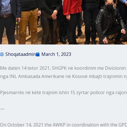
Shoqataadmin
March 1, 2023
Me datën 14 tetor 2021, SHGPK në koordinim me Divizionin
nga INL Ambasada Amerikane në Kosovë mbajti trajnimin një
Pjesmarrës në këtë trajnim ishin 15 zyrtar policor nga rajon
—
On
October 14, 2021 the AWKP in coordination with the GPD