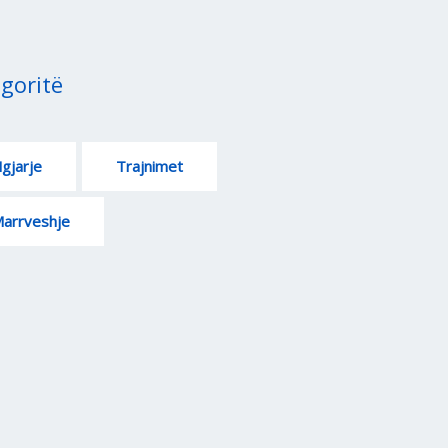
goritë
gjarje
Trajnimet
arrveshje