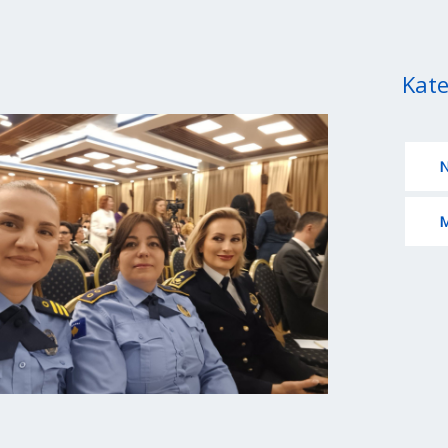
Kate
N
M