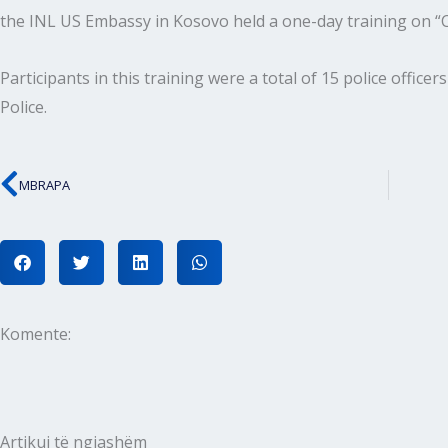
the INL US Embassy in Kosovo held a one-day training on “
Participants in this training were a total of 15 police office
Police.
MBRAPA
Prev
Komente:
Artikuj të ngjashëm