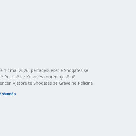
ë 12 maj 2026, përfaqësueset e Shoqatës së
të Policisë së Kosovës morën pjesë në
encën Vjetore të Shoqatës së Grave në Policinë
ë shumë »