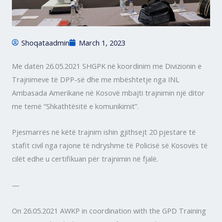
Shoqataadmin
March 1, 2023
Me datën 26.05.2021 SHGPK në koordinim me Divizionin e
Trajnimeve të DPP-së dhe me mbështetje nga INL
Ambasada Amerikane në Kosovë mbajti trajnimin një ditor
me temë “Shkathtësitë e komunikimit”.
Pjesmarrës në këtë trajnim ishin gjithsejt 20 pjestare të
stafit civil nga rajone të ndryshme të Policisë së Kosovës të
cilët edhe u certifikuan për trajnimin në fjalë.
—
On
26.05.2021 AWKP in coordination with the GPD Training