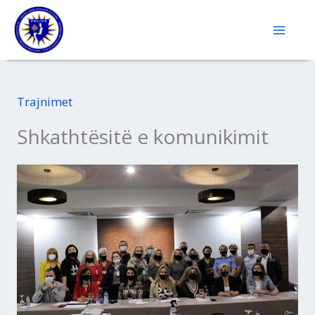
Skip
to
content
Trajnimet
Shkathtësitë e komunikimit